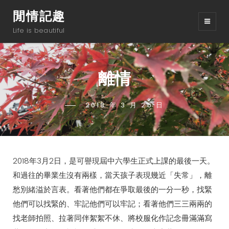
閒情記趣
Life is beautiful
離情
POSTED-
2018 年 3 月 26 日
BY
BYLINE
TSS
ON
LINE
2018年3月2日，是可譽現屆中六學生正式上課的最後一天。
和過往的畢業生沒有兩樣，當天孩子表現幾近「失常」，離
愁別緒溢於言表。看著他們都在爭取最後的一分一秒，找緊
他們可以找緊的、牢記他們可以牢記；看著他們三三兩兩的
找老師拍照、拉著同伴絮絮不休、將校服化作記念冊滿滿寫