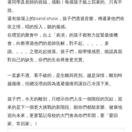
著同學及老師的祝福，感動！每個孩子臉上寫著的、只有不
捨。
還有操場上的band show，孩子們透過音樂，傳遞著他們依
依之情，唱的投入，聽的傷感。
在禮堂的聚會中，台上「表演」的孩子都努力捉緊最後機
會，向教導過他們的老師告解，對不起。。。。、多
謝。。。。之聲此起彼落。孩子們，能學懂感恩、能認真面
對自已的缺失，你們的生命將會更充實。
一直參不透、看不破的，是生離與死別。越是深情，離別時
越傷痛，但總沒理由因為逃避傷痛而讓自己冷漠下來。
孩子們，今天的離別，只標示你們人生一個階段的完結，迎
來的是下一個更大挑戰的新階段。願你們都能喜樂、健康地
迎向未來，更要緊記母校的大門會為你們常開，要「愛回
家、常回家」！