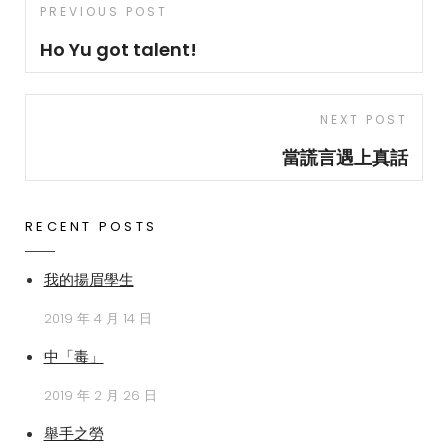
Post
PREVIOUS POST
Previous
navigation
Post
Ho Yu got talent!
NEXT POST
Next
Post
當謊言遇上真話
RECENT POSTS
我的揚眉學生
2019 年 4 月 14 日
中「毒」
2019 年 2 月 26 日
舉手之勞